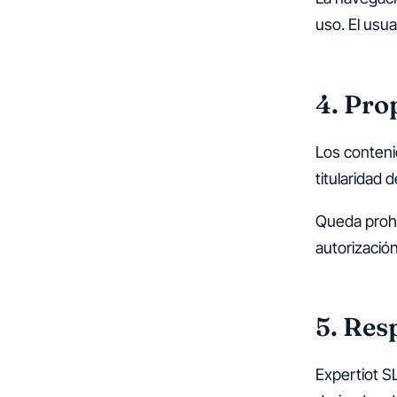
uso. El usua
4. Pro
Los conteni
titularidad 
Queda prohi
autorizació
5. Res
Expertiot S