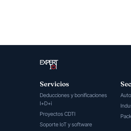
Servicios
Sec
Deducciones y bonificaciones
Aut
I+D+i
Indu
Proyectos CDTI
Pack
Soporte IoT y software