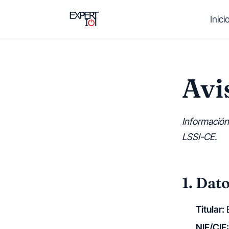
Saltar al contenido principal
Inici
Avi
Información
LSSI-CE.
1. Dato
Titular:
E
NIF/CIF: