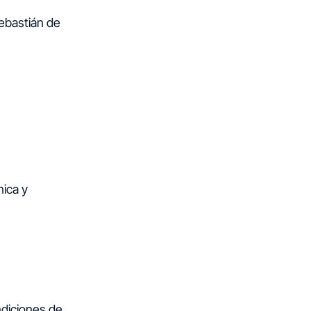
ebastián de
nica y
ndiciones de