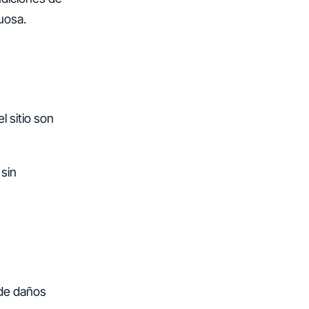
tuosa.
 sitio son
 sin
 de daños