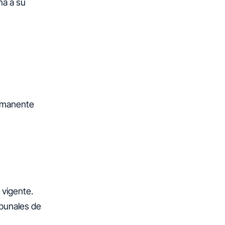
na a su
ermanente
a vigente.
ibunales de