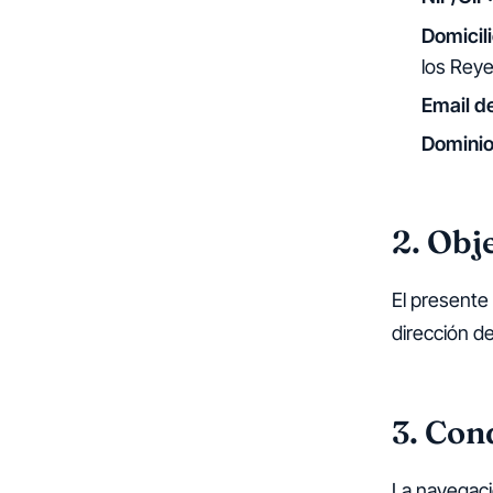
Domicili
los Rey
Email d
Dominio
2. Obje
El presente 
dirección d
3. Con
La navegaci