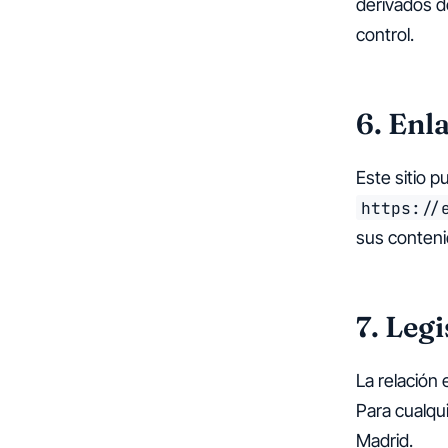
derivados d
control.
6. Enl
Este sitio 
https://
sus conteni
7. Legi
La relación 
Para cualqu
Madrid.