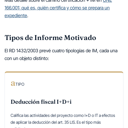
Más detalle sobre el camino certificación + IM en
UNE
166.001: qué es, quién certifica y cómo se prepara un
expediente
.
Tipos de Informe Motivado
El RD 1432/2003 prevé cuatro tipologías de IM, cada una
con un objeto distinto:
Tipos de Informe Motivado vinculante según RD 1432/2003: a, 
a
TIPO
Deducción fiscal I+D+i
Califica las actividades del proyecto como I+D o IT a efectos
de aplicar la deducción del art. 35 LIS. Es el tipo más