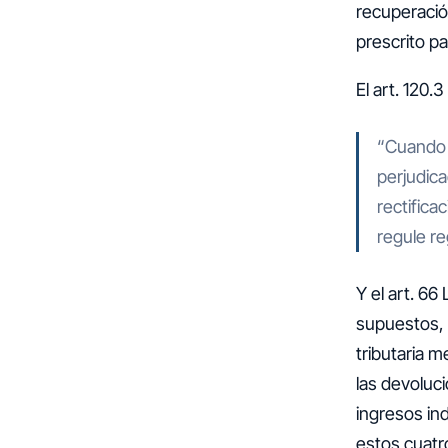
recuperació
prescrito pa
El art. 120.
“Cuando u
perjudica
rectifica
regule r
Y el art. 66
supuestos, 
tributaria m
las devoluc
ingresos ind
estos cuatr