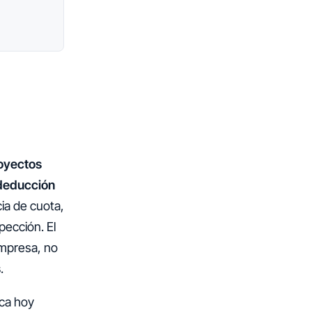
oyectos
 deducción
ia de cuota,
pección. El
empresa, no
s
.
ica hoy