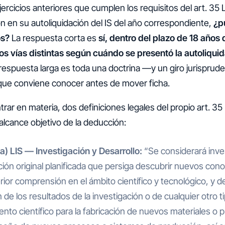
ercicios anteriores que cumplen los requisitos del art. 35 
on en su autoliquidación del IS del año correspondiente,
¿p
os?
La respuesta corta es
sí, dentro del plazo de 18 años d
dos vías distintas según cuándo se presentó la autoliqui
 respuesta larga es toda una doctrina —y un giro jurisprude
ue conviene conocer antes de mover ficha.
rar en materia, dos definiciones legales del propio art. 35
 alcance objetivo de la deducción:
.a) LIS — Investigación y Desarrollo:
“Se considerará inve
ción original planificada que persiga descubrir nuevos con
ior comprensión en el ámbito científico y tecnológico, y des
n de los resultados de la investigación o de cualquier otro t
nto científico para la fabricación de nuevos materiales o 