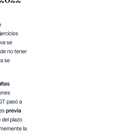
e
ercicios
iva se
ede no tener
ra se
ltas
iones
GT pasó a
res
previa
 del plazo
normemente la