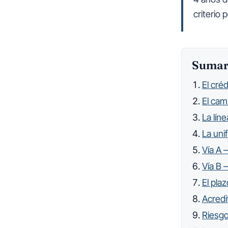
Sumar
El cré
El cam
La lín
La uni
Vía A 
Vía B 
El pla
Acredi
Riesgo