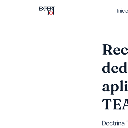
Saltar al contenido principal
Inici
Rec
ded
apl
TEA
Doctrina