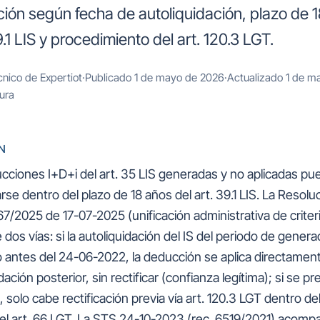
ión según fecha de autoliquidación, plazo de 
9.1 LIS y procedimiento del art. 120.3 LGT.
cnico de Expertiot
·
Publicado 1 de mayo de 2026
·
Actualizado 1 de m
tura
N
cciones I+D+i del art. 35 LIS generadas y no aplicadas p
se dentro del plazo de 18 años del art. 39.1 LIS. La Resolu
7/2025 de 17-07-2025 (unificación administrativa de criter
 dos vías: si la autoliquidación del IS del periodo de genera
 antes del 24-06-2022, la deducción se aplica directamen
dación posterior, sin rectificar (confianza legítima); si se p
solo cabe rectificación previa vía art. 120.3 LGT dentro de
el art. 66 LGT. La STS 24-10-2023 (rec. 6519/2021) acompa