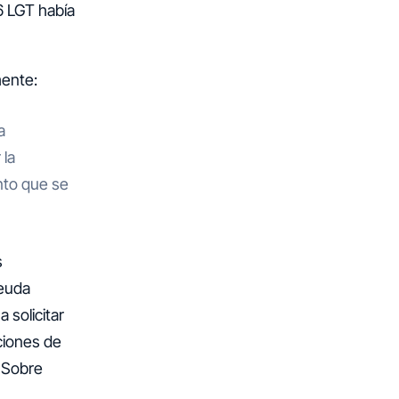
6 LGT había
mente:
a
 la
nto que se
s
deuda
 solicitar
ciones de
. Sobre