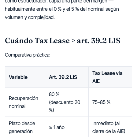
como estructurador, capta una parte del margen —
habitualmente entre el 0 % y el 5 % del nominal según
volumen y complejidad.
Cuándo Tax Lease > art. 39.2 LIS
Comparativa práctica:
Tax Lease via
Variable
Art. 39.2 LIS
AIE
80 %
Recuperación
(descuento 20
75–85 %
nominal
%)
Plazo desde
Inmediato (al
≥ 1 año
generación
cierre de la AIE)