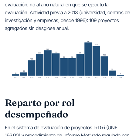
evaluación, no al año natural en que se ejecutó la
evaluación. Actividad previa a 2013 (universidad, centros de
investigación y empresas, desde 1996): 109 proyectos
agregados sin desglose anual.
342
305
260
229
222
221
199
179
179
158
52
33
13
5
2013
2014
2015
2016
2017
2018
2019
2020
2021
2022
2023
2024
2025
2026
Reparto por rol
desempeñado
En el sistema de evaluación de proyectos I+D+i (UNE
166.001 y procedimiento de Informe Motivado regulado por