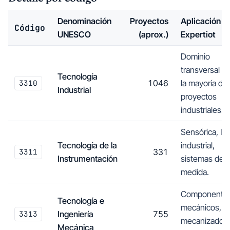
Denominación
Proyectos
Aplicación e
Código
UNESCO
(aprox.)
Expertiot
Dominio
transversal a
Tecnología
3310
1046
la mayoría de
Industrial
proyectos
industriales.
Sensórica, Io
Tecnología de la
industrial,
3311
331
Instrumentación
sistemas de
medida.
Componente
Tecnología e
mecánicos,
3313
Ingeniería
755
mecanizado,
Mecánica