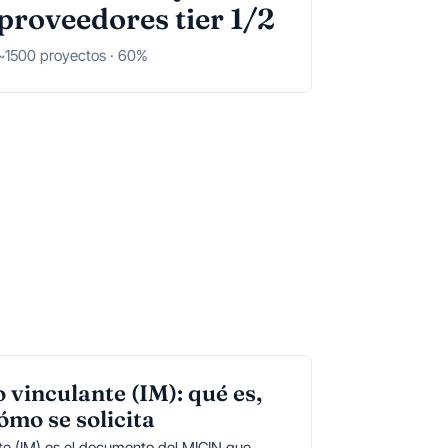
proveedores tier 1/2
~1500 proyectos · 60%
vinculante (IM): qué es,
ómo se solicita
te (IM) es el documento del MICIN que