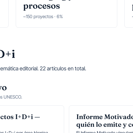
procesos
~150 proyectos · 6%
D+i
ática editorial. 22 artículos en total.
vo
gos UNESCO.
ctos I+D+i —
Informe Motivado 
quién lo emite y c
s I+D+i por área técnica.
El Informe Motivado vinculan