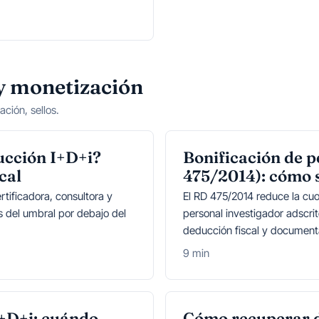
 y monetización
ción, sellos.
cción I+D+i?
Bonificación de p
cal
475/2014): cómo s
rtificadora, consultora y
El RD 475/2014 reduce la cuo
is del umbral por debajo del
personal investigador adscrit
deducción fiscal y document
9 min
I+D+i: cuándo
Cómo recuperar d