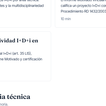
es y la multidisciplinariedad
califica un proyecto I+D+i co
Procedimiento RD 1432/2003
10 min
ividad I+D+i en
l I+D+i (art. 35 LIS),
rme Motivado y certificación
ia técnica
oria.